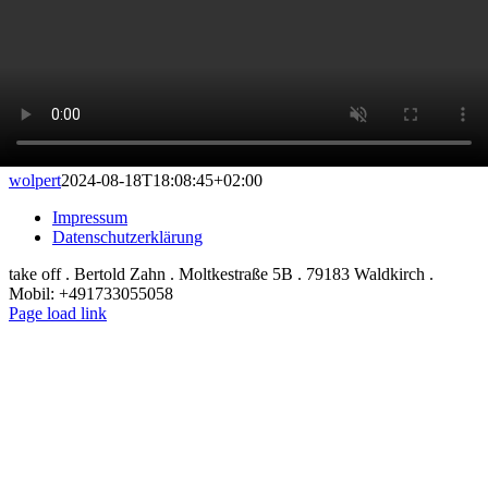
wolpert
2024-08-18T18:08:45+02:00
Impressum
Datenschutzerklärung
take off . Bertold Zahn . Moltkestraße 5B . 79183 Waldkirch .
Mobil: +491733055058
Instagram
Page load link
Nach
oben