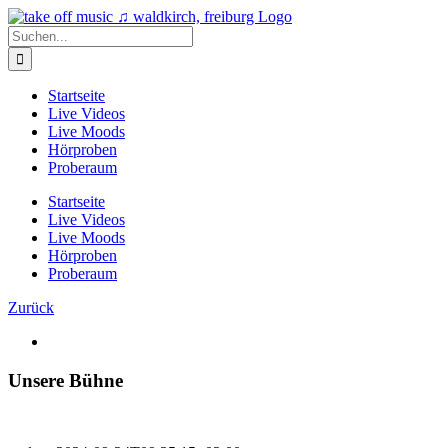
Zum
Inhalt
Suche
springen
nach:
Startseite
Live Videos
Live Moods
Hörproben
Proberaum
Startseite
Live Videos
Live Moods
Hörproben
Proberaum
Zurück
Zeige
grösseres
Bild
Unsere Bühne