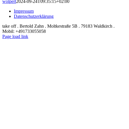
wolpert
2024-09-24T09:35:15+02:00
Impressum
Datenschutzerklärung
take off . Bertold Zahn . Moltkestraße 5B . 79183 Waldkirch .
Mobil: +491733055058
Instagram
Page load link
Nach
oben